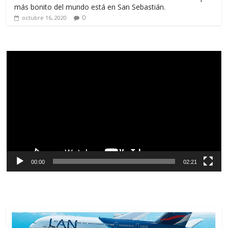
más bonito del mundo está en San Sebastián.
0
octubre 16, 2020
Reproductor
de
vídeo
00:00
02:21