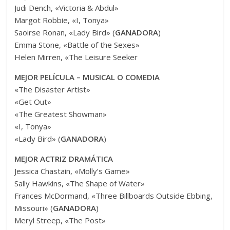
Judi Dench, «Victoria & Abdul»
Margot Robbie, «I, Tonya»
Saoirse Ronan, «Lady Bird» (
GANADORA
)
Emma Stone, «Battle of the Sexes»
Helen Mirren, «The Leisure Seeker
MEJOR PELÍCULA – MUSICAL O COMEDIA
«The Disaster Artist»
«Get Out»
«The Greatest Showman»
«I, Tonya»
«Lady Bird» (
GANADORA
)
MEJOR ACTRIZ DRAMÁTICA
Jessica Chastain, «Molly’s Game»
Sally Hawkins, «The Shape of Water»
Frances McDormand, «Three Billboards Outside Ebbing,
Missouri» (
GANADORA
)
Meryl Streep, «The Post»