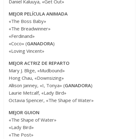
Daniel Kaluuya, «Get Out»
MEJOR PELÍCULA ANIMADA
«The Boss Baby»
«The Breadwinner»
«Ferdinand»
«Coco» (
GANADORA
)
«Loving Vincent»
MEJOR ACTRIZ DE REPARTO
Mary J. Blige, «Mudbound»
Hong Chau, «Downsizing»
Allison Janney, «I, Tonya» (
GANADORA
)
Laurie Metcalf, «Lady Bird»
Octavia Spencer, «The Shape of Water»
MEJOR GUION
«The Shape of Water»
«Lady Bird»
«The Post»