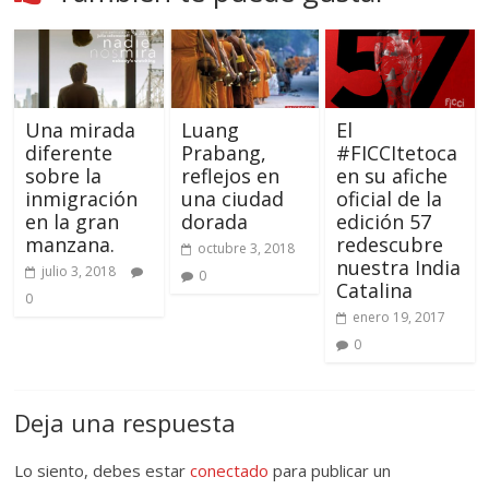
Una mirada
Luang
El
diferente
Prabang,
#FICCItetoca
sobre la
reflejos en
en su afiche
inmigración
una ciudad
oficial de la
en la gran
dorada
edición 57
manzana.
redescubre
octubre 3, 2018
nuestra India
julio 3, 2018
0
Catalina
0
enero 19, 2017
0
Deja una respuesta
Lo siento, debes estar
conectado
para publicar un