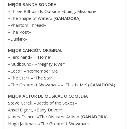
MEJOR BANDA SONORA
«Three Billboards Outside Ebbing, Missouri»
«The Shape of Water» (
GANADORA
)
«Phantom Thread»
«The Post»
«Dunkirk»
MEJOR CANCIÓN ORIGINAL
«Ferdinand» – ‘Home’
«Mudbound» – ‘Mighty River’
«Coco» – ‘Remember Me’
«The Star» – ‘The Star’
«The Greatest Showman» – ‘This Is Me’ (
GANADORA
)
MEJOR ACTOR DE MUSICAL O COMEDIA
Steve Carell, «Battle of the Sexes»
Ansel Elgort, «Baby Driver»
James Franco, «The Disaster Artist» (
GANADORA
)
Hugh Jackman, «The Greatest Showman»