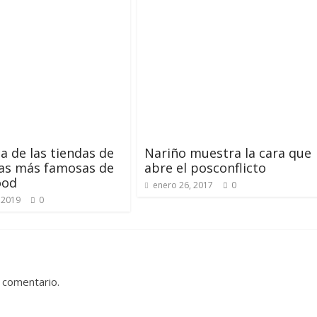
a de las tiendas de
Nariño muestra la cara que
nas más famosas de
abre el posconflicto
ood
enero 26, 2017
0
 2019
0
 comentario.