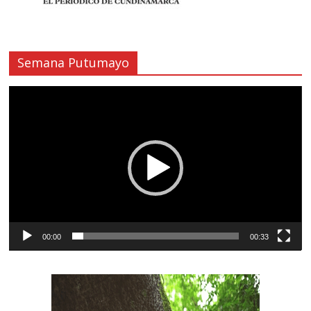
Semana Putumayo
Reproductor
de
vídeo
00:00
00:33