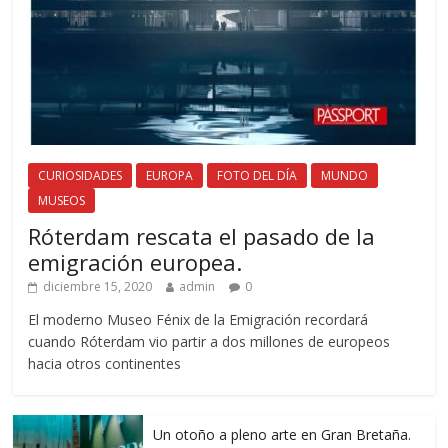
CURIOSIDADES
EUROPA
FOTO DEL DÍA
MUNDO
MUSEOS
Róterdam rescata el pasado de la
emigración europea.
diciembre 15, 2020
admin
0
El moderno Museo Fénix de la Emigración recordará
cuando Róterdam vio partir a dos millones de europeos
hacia otros continentes
Un otoño a pleno arte en Gran Bretaña.