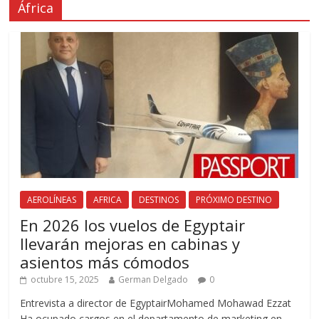
África
AEROLÍNEAS
AFRICA
DESTINOS
PRÓXIMO DESTINO
En 2026 los vuelos de Egyptair
llevarán mejoras en cabinas y
asientos más cómodos
octubre 15, 2025
German Delgado
0
Entrevista a director de EgyptairMohamed Mohawad Ezzat
Ha ocupado cargos en el departamento de marketing en