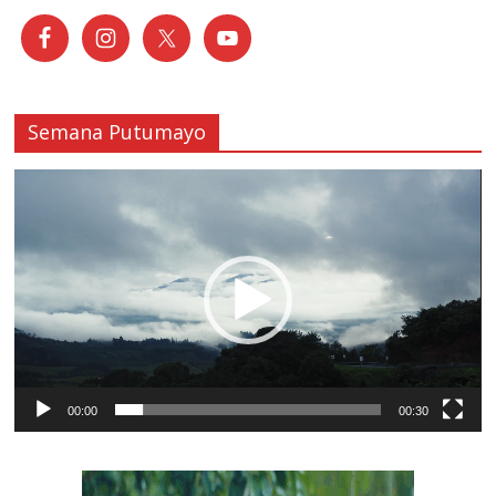
Semana Putumayo
Reproductor
de
vídeo
00:00
00:30