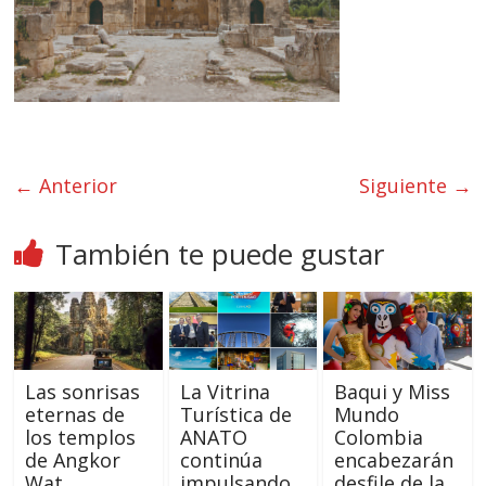
← Anterior
Siguiente →
También te puede gustar
Las sonrisas
La Vitrina
Baqui y Miss
eternas de
Turística de
Mundo
los templos
ANATO
Colombia
de Angkor
continúa
encabezarán
Wat
impulsando
desfile de la