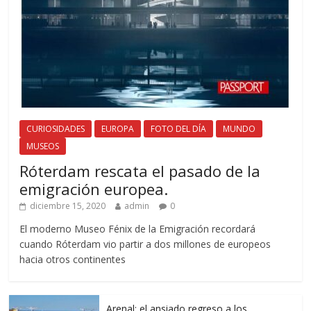
CURIOSIDADES
EUROPA
FOTO DEL DÍA
MUNDO
MUSEOS
Róterdam rescata el pasado de la
emigración europea.
diciembre 15, 2020
admin
0
El moderno Museo Fénix de la Emigración recordará
cuando Róterdam vio partir a dos millones de europeos
hacia otros continentes
Arenal; el ansiado regreso a los