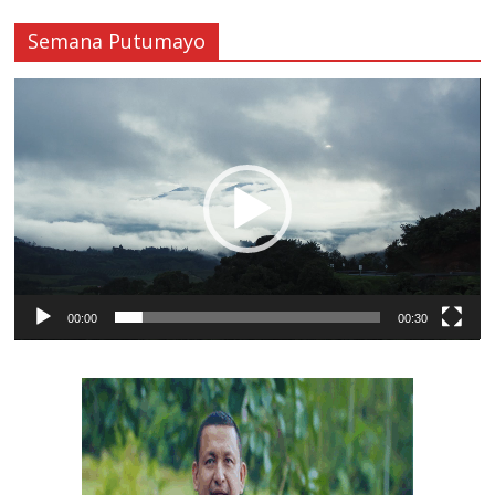
Semana Putumayo
Reproductor
de
vídeo
00:00
00:30