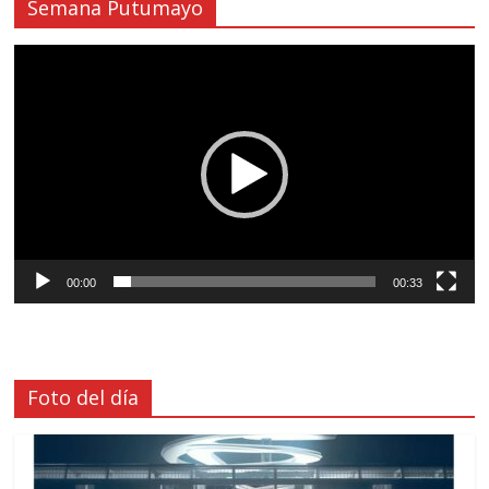
Semana Putumayo
Reproductor
de
vídeo
00:00
00:33
Foto del día