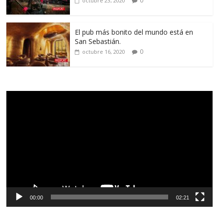
0
octubre 23, 2020
El pub más bonito del mundo está en
San Sebastián.
0
octubre 16, 2020
Reproductor
de
vídeo
00:00
02:21