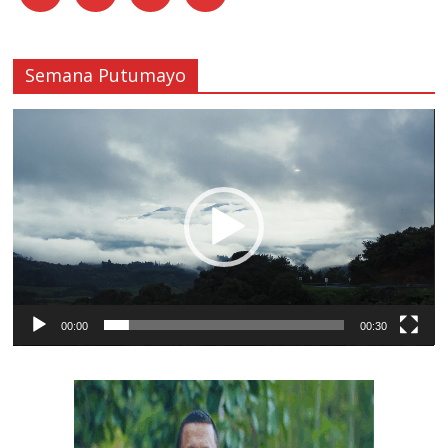
Semana Putumayo
Reproductor
de
vídeo
00:00
00:30