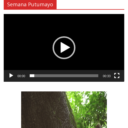
Semana Putumayo
Reproductor
de
vídeo
00:00
00:33