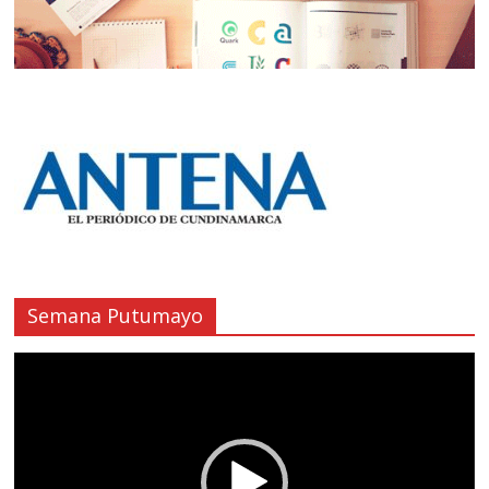
Semana Putumayo
Reproductor
de
vídeo