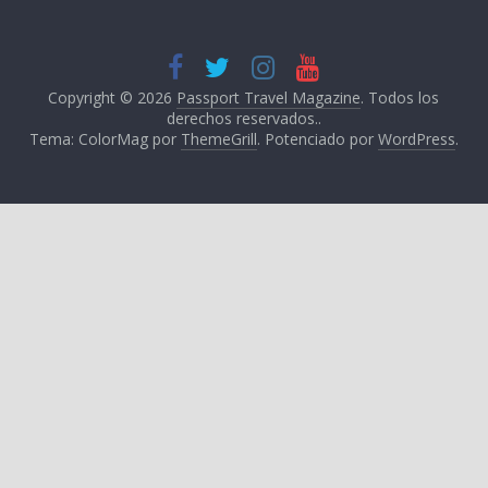
Copyright © 2026
Passport Travel Magazine
. Todos los
derechos reservados..
Tema: ColorMag por
ThemeGrill
. Potenciado por
WordPress
.