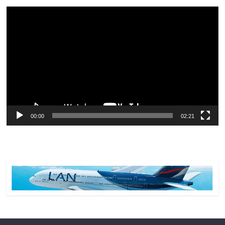
Reproductor
de
vídeo
00:00
02:21