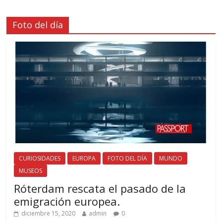
Foto del día
CURIOSIDADES
EUROPA
FOTO DEL DÍA
MUNDO
MUSEOS
Róterdam rescata el pasado de la
emigración europea.
diciembre 15, 2020
admin
0