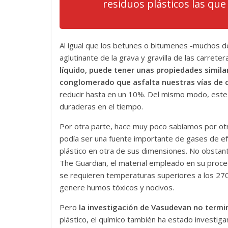
residuos plásticos las qu
Al igual que los betunes o bitumenes -muchos 
aglutinante de la grava y gravilla de las carret
líquido, puede tener unas propiedades similar
conglomerado que asfalta nuestras vías de
reducir hasta en un 10%. Del mismo modo, este
duraderas en el tiempo.
Por otra parte, hace muy poco sabíamos por otro e
podía ser una fuente importante de gases de efe
plástico en otra de sus dimensiones. No obstante
The Guardian, el material empleado en su proc
se requieren temperaturas superiores a los 270
genere humos tóxicos y nocivos.
Pero
la investigación de Vasudevan no termin
plástico, el químico también ha estado investig