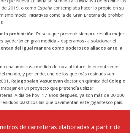
de que Nueva Zelanda se sumaba a la iniciativa de prohibir las
ios de 2019, o como España contemplaba hacer lo propio en su
l mismo modo, iniciativas como la de Gran Bretaña de prohibir
os
r la prohibición.
Pese a que prevenir siempre resulta mejor
nes ayudarán en gran medida – esperamos- a solucionar el
presentan del igual manera como poderosos aliados ante la
como una ambiciosa medida de cara al futuro, lo encontramos
del mundo, y por ende, uno de los que más residuos -en
 2001,
Rajagopalan Vasudevan
doctor en química del
Colegio
 trabajar en un proyecto que pretendía utilizar
reteras. A día de hoy, 17 años después, ya son más de 20.000
 residuos plásticos las que pavimentan este gigantesco país.
metros de carreteras elaboradas a partir de