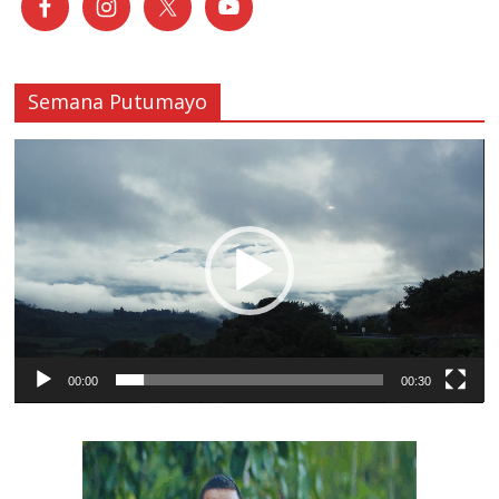
Semana Putumayo
Reproductor
de
vídeo
00:00
00:30