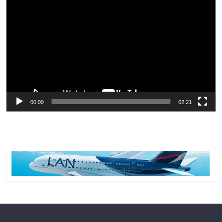
de
vídeo
00:00
02:21