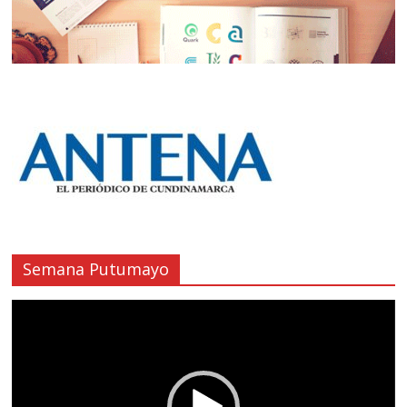
Semana Putumayo
Reproductor
de
vídeo