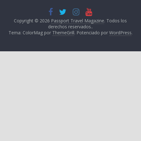
Copyright © 2026
Passport Travel Magazine
. Todos los
derechos reservados..
Tema: ColorMag por
ThemeGrill
. Potenciado por
WordPress
.