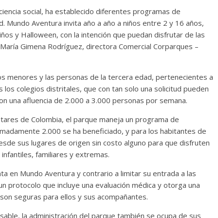
iencia social, ha establecido diferentes programas de
ad. Mundo Aventura invita año a año a niños entre 2 y 16 años,
niños y Halloween, con la intención que puedan disfrutar de las
 María Gimena Rodríguez, directora Comercial Corparques –
os menores y las personas de la tercera edad, pertenecientes a
los colegios distritales, que con tan solo una solicitud pueden
con una afluencia de 2.000 a 3.000 personas por semana.
ilitares de Colombia, el parque maneja un programa de
imadamente 2.000 se ha beneficiado, y para los habitantes de
desde sus lugares de origen sin costo alguno para que disfruten
nfantiles, familiares y extremas.
a en Mundo Aventura y contrario a limitar su entrada a las
a un protocolo que incluye una evaluación médica y otorga una
e son seguras para ellos y sus acompañantes.
sable, la administración del parque también se ocupa de sus