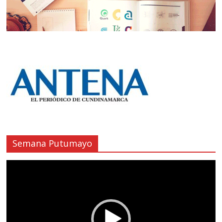
Semana Putumayo
Reproductor
de
vídeo