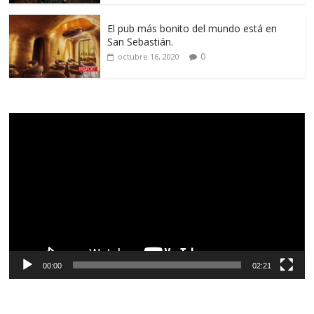
El pub más bonito del mundo está en
San Sebastián.
0
octubre 16, 2020
Reproductor
de
vídeo
00:00
02:21