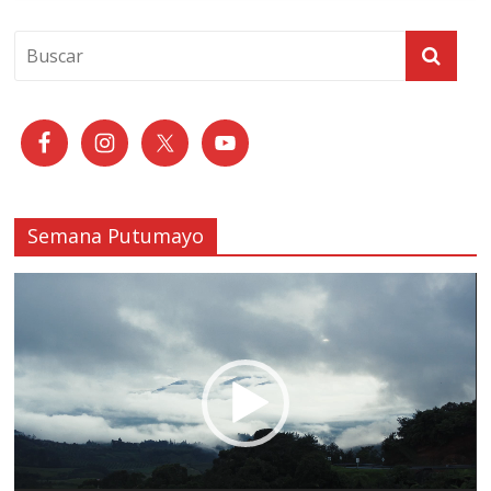
Semana Putumayo
Reproductor
de
vídeo