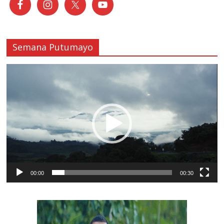
Semana Putumayo
Reproductor
de
vídeo
00:00
00:30