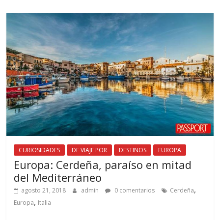
CURIOSIDADES
DE VIAJE POR
DESTINOS
EUROPA
Europa: Cerdeña, paraíso en mitad
del Mediterráneo
,
agosto 21, 2018
admin
0 comentarios
Cerdeña
,
Europa
Italia