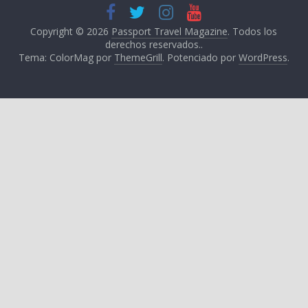
Copyright © 2026
Passport Travel Magazine
. Todos los
derechos reservados..
Tema: ColorMag por
ThemeGrill
. Potenciado por
WordPress
.