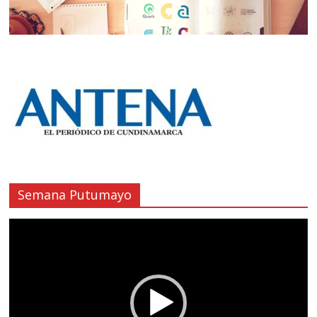
Semana Putumayo
Reproductor
de
vídeo