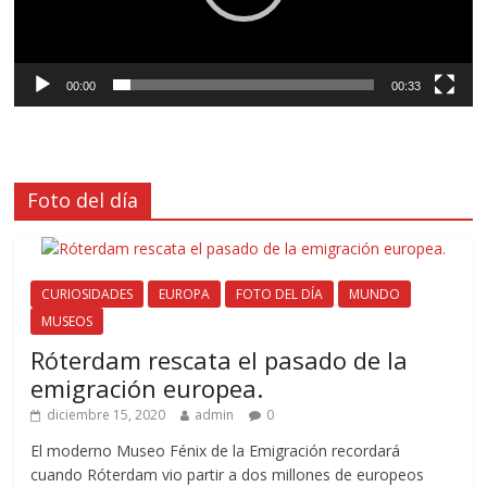
00:00
00:33
Foto del día
CURIOSIDADES
EUROPA
FOTO DEL DÍA
MUNDO
MUSEOS
Róterdam rescata el pasado de la
emigración europea.
diciembre 15, 2020
admin
0
El moderno Museo Fénix de la Emigración recordará
cuando Róterdam vio partir a dos millones de europeos