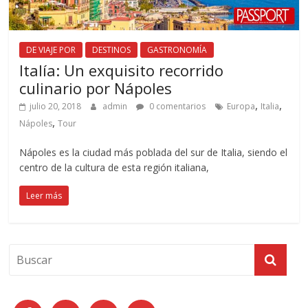
DE VIAJE POR
DESTINOS
GASTRONOMÍA
Italía: Un exquisito recorrido
culinario por Nápoles
,
,
julio 20, 2018
admin
0 comentarios
Europa
Italia
,
Nápoles
Tour
Nápoles es la ciudad más poblada del sur de Italia, siendo el
centro de la cultura de esta región italiana,
Leer más