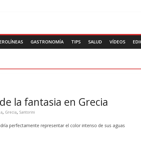
EROLÍNEAS
GASTRONOMÍA
TIPS
SALUD
VÍDEOS
EDI
 de la fantasia en Grecia
,
,
pa
Grecia
Santorini
odría perfectamente representar el color intenso de sus aguas