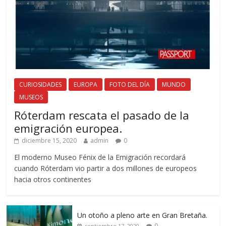
CURIOSIDADES
EUROPA
FOTO DEL DÍA
MUNDO
MUSEOS
Róterdam rescata el pasado de la
emigración europea.
diciembre 15, 2020
admin
0
El moderno Museo Fénix de la Emigración recordará
cuando Róterdam vio partir a dos millones de europeos
hacia otros continentes
Un otoño a pleno arte en Gran Bretaña.
0
septiembre 17, 2020