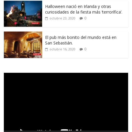
Halloween nació en Irlanda y otras
curiosidades de la fiesta más ‘terrorífica’.
0
octubre 23, 2020
El pub más bonito del mundo está en
San Sebastián.
0
octubre 16, 2020
Reproductor
de
vídeo