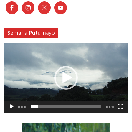
Semana Putumayo
Reproductor
de
vídeo
00:00
00:30