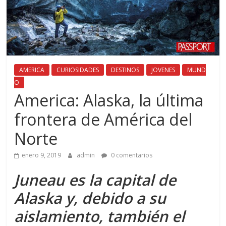
AMERICA
CURIOSIDADES
DESTINOS
JOVENES
MUND
O
America: Alaska, la última
frontera de América del
Norte
enero 9, 2019
admin
0 comentarios
Juneau es la capital de
Alaska y, debido a su
aislamiento, también el