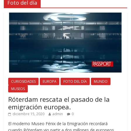
Foto del día
CURIOSIDADES
EUROPA
FOTO DEL DÍA
MUNDO
MUSEOS
Róterdam rescata el pasado de la
emigración europea.
diciembre 15, 2020
admin
0
El moderno Museo Fénix de la Emigración recordará
cuando Róterdam vio partir a dos millones de europeos