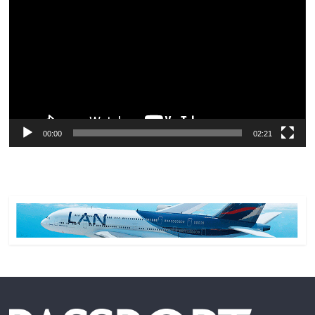
de
vídeo
00:00
02:21