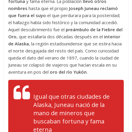
fortuna
y fama eterna. La población
llevó otros
nombres
hasta que el propio
Joseph Juneau reclamó
que fuera el suyo
el que perdurara para la posteridad;
el hallazgo había sido histórico y la comunidad accedió.
Aquel descubrimiento fue el
preámbulo de la Fiebre del
Oro
, que estallaría dos décadas después en el
interior
de Alaska
, la región estadounidense que se estira hacia
el norte desgajada del resto del país. Como curiosidad
queda el dato del verano de 1897, cuando la ciudad de
Juneau se colapsó de viajeros que hacían escala en su
aventura en pos del
oro del río Yukón
.
Igual que otras ciudades de
Alaska, Juneau nació de la
mano de mineros que
buscaban fortuna y fama
eterna