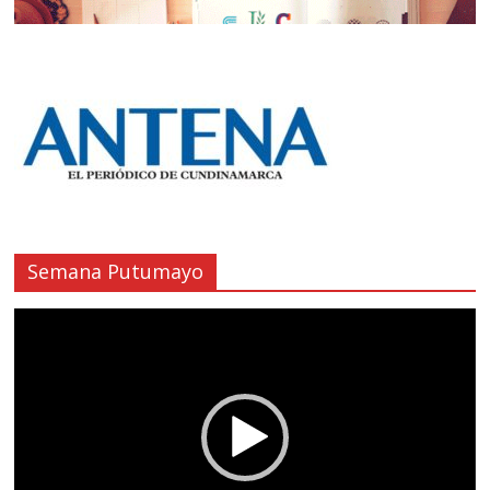
Semana Putumayo
Reproductor
de
vídeo