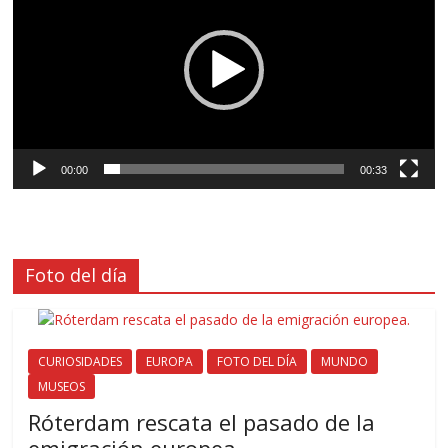
vídeo
00:00
00:33
Foto del día
CURIOSIDADES
EUROPA
FOTO DEL DÍA
MUNDO
MUSEOS
Róterdam rescata el pasado de la
emigración europea.