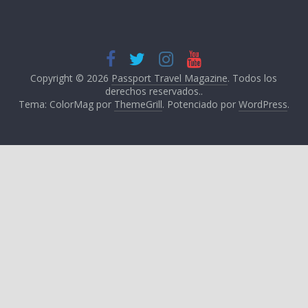
Copyright © 2026
Passport Travel Magazine
. Todos los
derechos reservados..
Tema: ColorMag por
ThemeGrill
. Potenciado por
WordPress
.