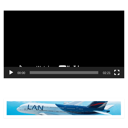
Reproductor
de
vídeo
00:00
02:21