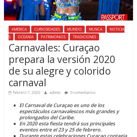
AMERICA
CURIOSIDADES
MUNDO
MUSICA
NOTICIA
S
OCEANIA
PATRIMONIOS
TRADICIONES
Carnavales: Curaçao
prepara la versión 2020
de su alegre y colorido
carnaval
febrero 7, 2020
admin
0 comentarios
El Carnaval de Curaçao es uno de los
espectáculos carnavalescos más grandes y
prolongados del Caribe.
En 2020 esta fiesta tendrá sus principales
eventos entre el 23 y 25 de febrero.
Durante estas celebraciones Curaçao contagia