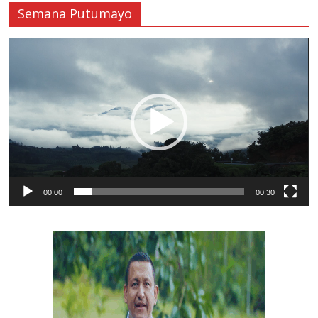
Semana Putumayo
Reproductor
de
vídeo
00:00
00:30