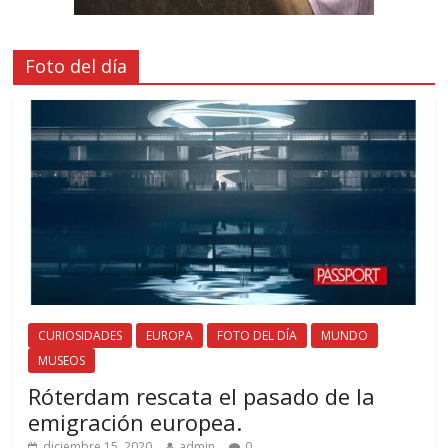
Foto del día
CURIOSIDADES
EUROPA
FOTO DEL DÍA
MUNDO
MUSEOS
Róterdam rescata el pasado de la
emigración europea.
diciembre 15, 2020
admin
0